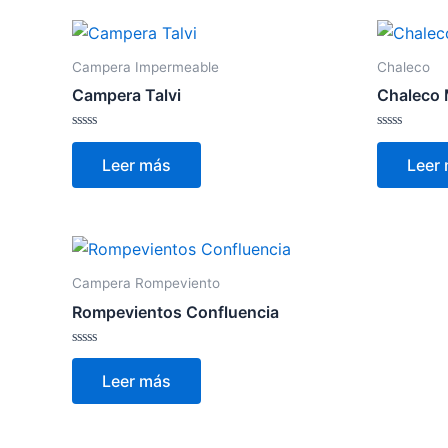
Campera Impermeable
Chaleco
Campera Talvi
Chaleco 
Valorado
Valorado
con
con
Leer más
Leer
0
0
de
de
5
5
Campera Rompeviento
Rompevientos Confluencia
Valorado
con
Leer más
0
de
5