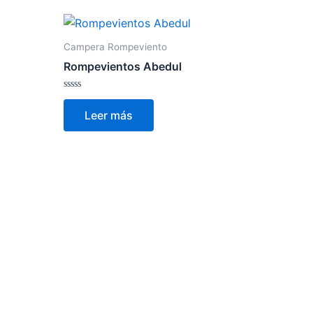
Campera Rompeviento
Rompevientos Abedul
Valorado
con
Leer más
0
de
5