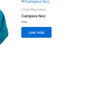
Línea Masculina
Campera Noc
Valorado
con
Leer más
0
de
5