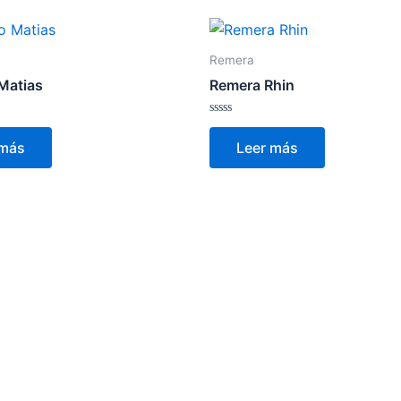
Remera
Matias
Remera Rhin
Valorado
con
 más
Leer más
0
de
5