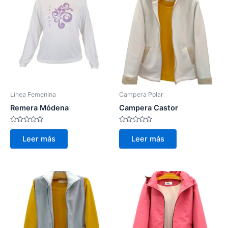
Línea Femenina
Campera Polar
Remera Módena
Campera Castor
Valorado
Valorado
con
con
Leer más
Leer más
0
0
de
de
5
5